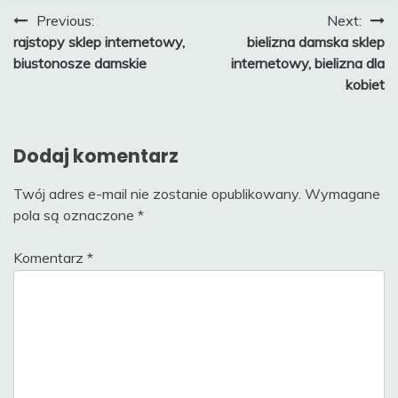
Nawigacja
Previous:
Next:
rajstopy sklep internetowy,
bielizna damska sklep
wpisu
biustonosze damskie
internetowy, bielizna dla
kobiet
Dodaj komentarz
Twój adres e-mail nie zostanie opublikowany.
Wymagane
pola są oznaczone
*
Komentarz
*