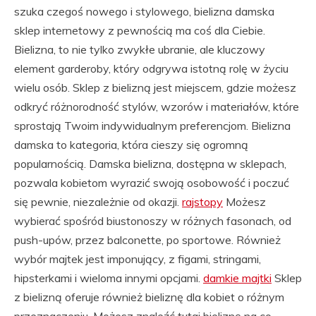
szuka czegoś nowego i stylowego, bielizna damska
sklep internetowy z pewnością ma coś dla Ciebie.
Bielizna, to nie tylko zwykłe ubranie, ale kluczowy
element garderoby, który odgrywa istotną rolę w życiu
wielu osób. Sklep z bielizną jest miejscem, gdzie możesz
odkryć różnorodność stylów, wzorów i materiałów, które
sprostają Twoim indywidualnym preferencjom. Bielizna
damska to kategoria, która cieszy się ogromną
popularnością. Damska bielizna, dostępna w sklepach,
pozwala kobietom wyrazić swoją osobowość i poczuć
się pewnie, niezależnie od okazji.
rajstopy
Możesz
wybierać spośród biustonoszy w różnych fasonach, od
push-upów, przez balconette, po sportowe. Również
wybór majtek jest imponujący, z figami, stringami,
hipsterkami i wieloma innymi opcjami.
damkie majtki
Sklep
z bielizną oferuje również bieliznę dla kobiet o różnym