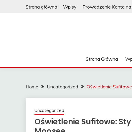
Skip
Strona główna
Wpisy
Prowadzenie Konta na 
to
content
Strona Główna
Wp
Home
Uncategorized
Oświetlenie Sufitow
Uncategorized
Oświetlenie Sufitowe: St
Moosee