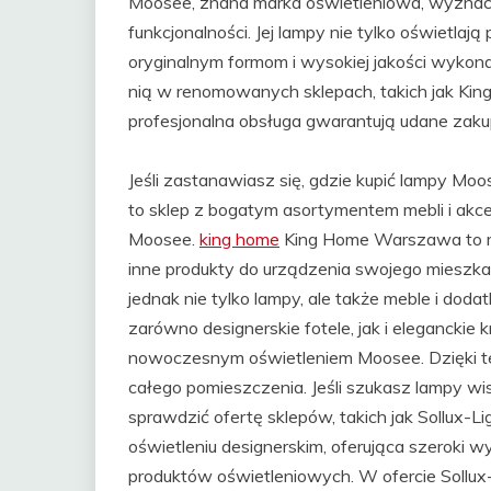
Moosee, znana marka oświetleniowa, wyznacz
funkcjonalności. Jej lampy nie tylko oświetlają 
oryginalnym formom i wysokiej jakości wykona
nią w renomowanych sklepach, takich jak Ki
profesjonalna obsługa gwarantują udane zaku
Jeśli zastanawiasz się, gdzie kupić lampy Mo
to sklep z bogatym asortymentem mebli i akc
Moosee.
king home
King Home Warszawa to mie
inne produkty do urządzenia swojego mieszk
jednak nie tylko lampy, ale także meble i doda
zarówno designerskie fotele, jak i eleganckie 
nowoczesnym oświetleniem Moosee. Dzięki te
całego pomieszczenia. Jeśli szukasz lampy wi
sprawdzić ofertę sklepów, takich jak Sollux-Lig
oświetleniu designerskim, oferująca szeroki 
produktów oświetleniowych. W ofercie Sollux