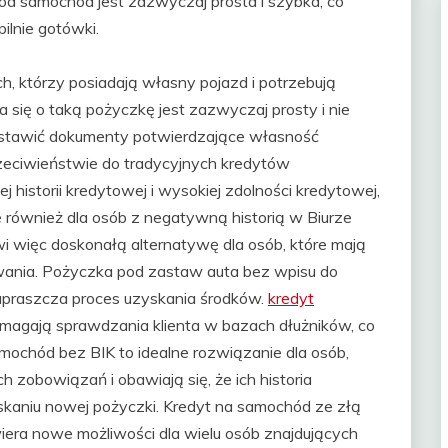
od samochód jest zazwyczaj prosta i szybka, co
ilnie gotówki.
h, którzy posiadają własny pojazd i potrzebują
 się o taką pożyczkę jest zazwyczaj prosty i nie
dstawić dokumenty potwierdzające własność
zeciwieństwie do tradycyjnych kredytów
historii kredytowej i wysokiej zdolności kredytowej,
również dla osób z negatywną historią w Biurze
wi więc doskonałą alternatywę dla osób, które mają
wania. Pożyczka pod zastaw auta bez wpisu do
 upraszcza proces uzyskania środków.
kredyt
magają sprawdzania klienta w bazach dłużników, co
mochód bez BIK to idealne rozwiązanie dla osób,
h zobowiązań i obawiają się, że ich historia
aniu nowej pożyczki. Kredyt na samochód ze złą
wiera nowe możliwości dla wielu osób znajdujących