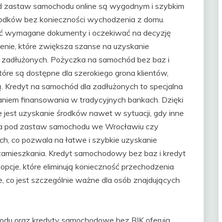
 pod zastaw samochodu online są wygodnym i szybkim
rodków bez konieczności wychodzenia z domu.
łać wymagane dokumenty i oczekiwać na decyzję
nie, które zwiększa szanse na uzyskanie
 zadłużonych. Pożyczka na samochód bez baz i
óre są dostępne dla szerokiego grona klientów,
. Kredyt na samochód dla zadłużonych to specjalna
skaniem finansowania w tradycyjnych bankach. Dzięki
jest uzyskanie środków nawet w sytuacji, gdy inne
ka pod zastaw samochodu we Wrocławiu czy
ch, co pozwala na łatwe i szybkie uzyskanie
zamieszkania. Kredyt samochodowy bez baz i kredyt
cje, które eliminują konieczność przechodzenia
, co jest szczególnie ważne dla osób znajdujących
du oraz kredyty samochodowe bez BIK oferują