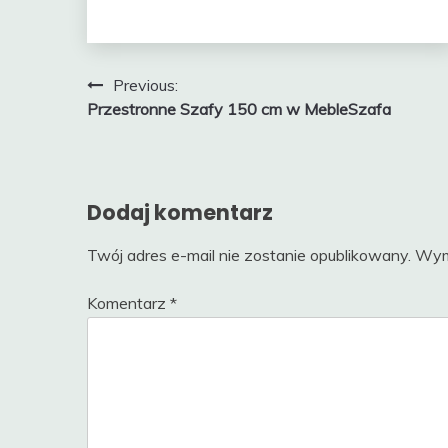
Nawigacja
Previous:
Przestronne Szafy 150 cm w MebleSzafa
wpisu
Dodaj komentarz
Twój adres e-mail nie zostanie opublikowany.
Wym
Komentarz
*