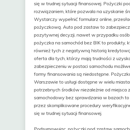
się w trudnej sytuacji finansowej. Pożyczki
rozwiązaniem, które pozwala na uzyskanie ś
Wystarczy wypełnić formularz online, przes
pożyczkową. Auto pod zastaw to zabezpiecze
pozytywnej decyzji, nawet w przypadku osób
pożyczka na samochód bez BIK to produkty, kt
również tych z negatywną historią kredytową
oferta dla tych, którzy mają trudności z uzy
zabezpieczeniu w postaci samochodu możliwe 
formy finansowania są niedostępne. Pożycz
Warszawie to usługi dostępne w wielu miasta
potrzebnych środków niezależnie od miejsca 
samochodowy bez sprawdzania w bazach to op
przez skomplikowane procedury weryfikacyjne
się w trudnej sytuacji finansowej.
Podsumowując, pożyczki pod zastaw samocho