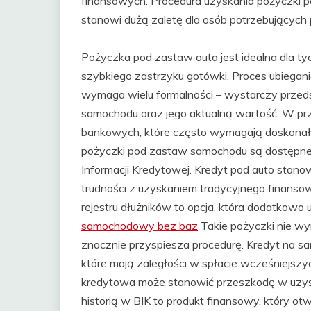
finansowych. Procedura uzyskania pożyczki p
stanowi dużą zaletę dla osób potrzebujących p
Pożyczka pod zastaw auta jest idealna dla tyc
szybkiego zastrzyku gotówki. Proces ubiegania
wymaga wielu formalności – wystarczy prze
samochodu oraz jego aktualną wartość. W pr
bankowych, które często wymagają doskonałej 
pożyczki pod zastaw samochodu są dostępne 
Informacji Kredytowej. Kredyt pod auto stano
trudności z uzyskaniem tradycyjnego finanso
rejestru dłużników to opcja, która dodatkowo
samochodowy bez baz
Takie pożyczki nie wy
znacznie przyspiesza procedurę. Kredyt na sa
które mają zaległości w spłacie wcześniejszyc
kredytowa może stanowić przeszkodę w uzysk
historią w BIK to produkt finansowy, który ot